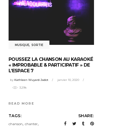
MUSIQUE
,
SORTIE
POUSSEZ LA CHANSON AU KARAOKÉ
« IMPROBABLE & PARTICIPATIF » DE
L’ESPACE 7
by
Kathleen Wuyard-Jadot
janvier 10, 2020
3.29k
READ MORE
TAGS:
SHARE:
,
,
chanson
chanter