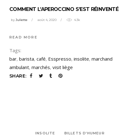
COMMENT L’APEROCCINO S’EST RÉINVENTÉ
by
Juliette
août 4, 2020
4.3k
READ MORE
Tags:
bar
,
barista
,
café
,
Esspresso
,
insolite
,
marchand
ambulant
,
marchés
,
visit liège
SHARE:
INSOLITE
BILLETS D’HUMEUR