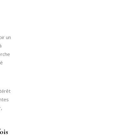
oir un
à
erche
fé
térêt
antes
r,
ois