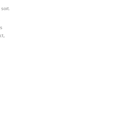
 soit.
n
ns
ct,