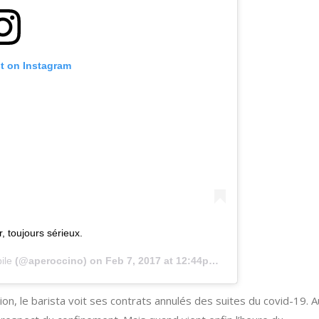
st on Instagram
r, toujours sérieux.
ile
(@aperoccino) on
Feb 7, 2017 at 12:44pm PST
n, le barista voit ses contrats annulés des suites du covid-19. 