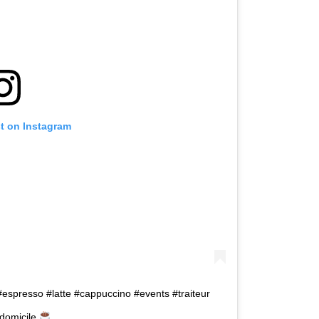
st on Instagram
espresso #latte #cappuccino #events #traiteur
adomicile