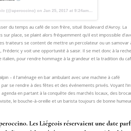
ile
(@aperoccino) on
Jan 25, 2017 at 9:24am PST
passer du temps au café de son frère, situé Boulevard d’Avroy. La
is sur place, se plaint alors fréquemment qu’il est impossible d’av
 les traiteurs se content de mettre un percolateur ou un samovar 
Fréderic y voit une opportunité à saisir. Il se met donc à la rech
e italien, pour rendre hommage à la grandeur et la tradition du ca
alpin – il l’aménage en bar ambulant avec une machine à café
 par se rendre à des fêtes et des événements privés. Voyant l’in
son agenda en partant à la conquête des marchés locaux, des broc
visite, le bouche-à-oreille et un barista toujours de bonne humeu
peroccino. Les Liégeois réservaient une date parf