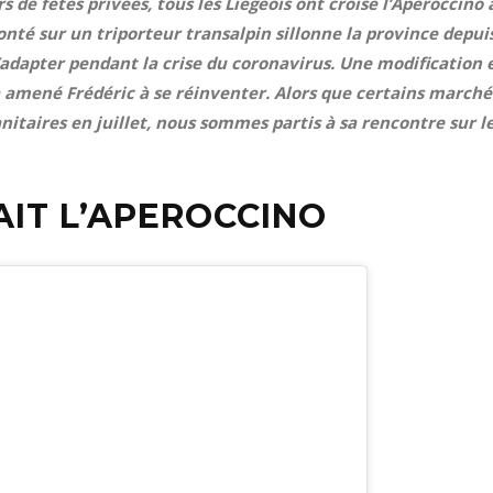
rs de fêtes privées, tous les Liégeois ont croisé l’Aperoccino 
nté sur un triporteur transalpin sillonne la province depui
’adapter pendant la crise du coronavirus. Une modification 
a amené Frédéric à se réinventer. Alors que certains marché
nitaires en juillet, nous sommes partis à sa rencontre sur l
SAIT L’APEROCCINO