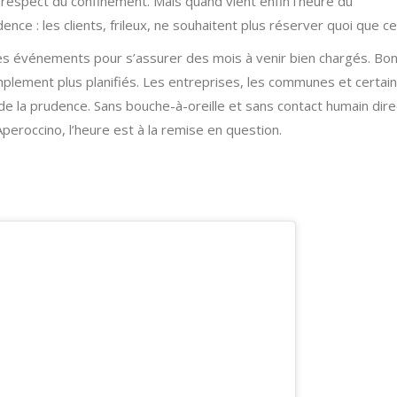
respect du confinement. Mais quand vient enfin l’heure du
ence : les clients, frileux, ne souhaitent plus réserver quoi que ce
es événements pour s’assurer des mois à venir bien chargés. Bo
lement plus planifiés. Les entreprises, les communes et certai
 de la prudence. Sans bouche-à-oreille et sans contact humain dire
’Aperoccino, l’heure est à la remise en question.