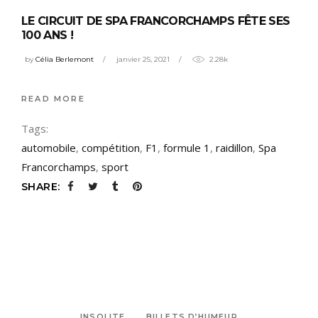
LE CIRCUIT DE SPA FRANCORCHAMPS FÊTE SES
100 ANS !
by
Célia Berlemont
janvier 25, 2021
2.28k
READ MORE
Tags:
automobile
,
compétition
,
F1
,
formule 1
,
raidillon
,
Spa
Francorchamps
,
sport
SHARE:
INSOLITE
BILLETS D’HUMEUR