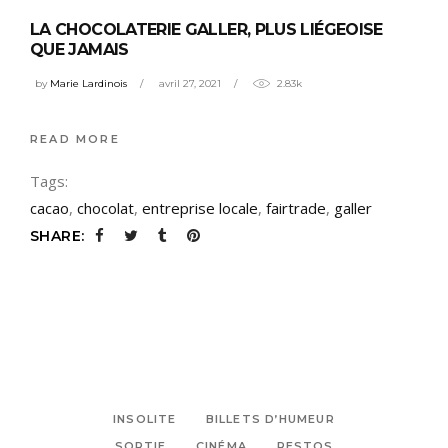
LA CHOCOLATERIE GALLER, PLUS LIÉGEOISE
QUE JAMAIS
by
Marie Lardinois
avril 27, 2021
2.83k
READ MORE
Tags:
cacao
,
chocolat
,
entreprise locale
,
fairtrade
,
galler
SHARE:
INSOLITE
BILLETS D’HUMEUR
SORTIE
CINÉMA
RESTOS