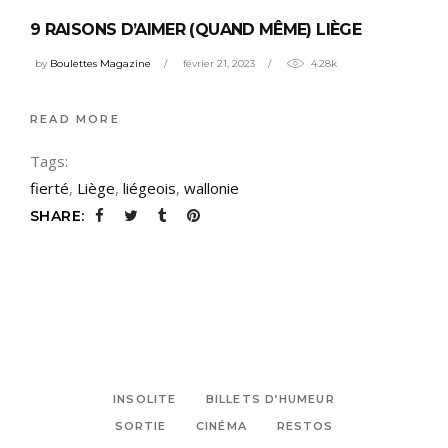
9 RAISONS D’AIMER (QUAND MÊME) LIÈGE
by
Boulettes Magazine
février 21, 2023
4.28k
READ MORE
Tags:
fierté
,
Liège
,
liégeois
,
wallonie
SHARE:
INSOLITE
BILLETS D’HUMEUR
SORTIE
CINÉMA
RESTOS