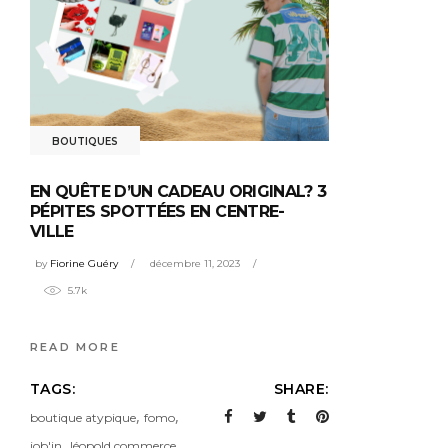
BOUTIQUES
EN QUÊTE D’UN CADEAU ORIGINAL? 3
PÉPITES SPOTTÉES EN CENTRE-
VILLE
by
Fiorine Guéry
décembre 11, 2023
5.7k
READ MORE
TAGS:
SHARE:
,
,
boutique atypique
fomo
,
job'in
léopold commerce