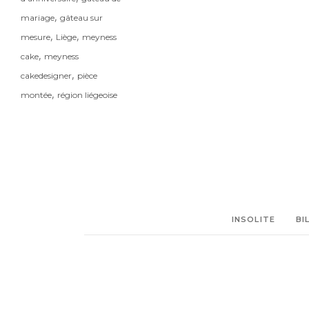
,
mariage
gâteau sur
,
,
mesure
Liège
meyness
,
cake
meyness
,
cakedesigner
pièce
,
montée
région liégeoise
INSOLITE
BI