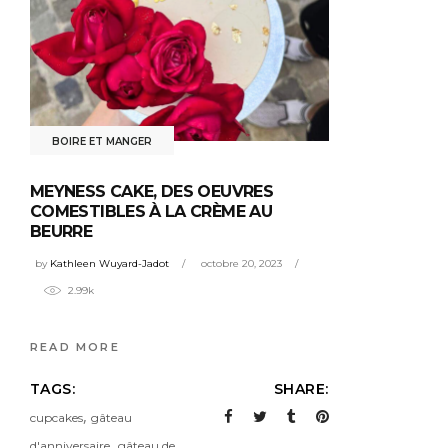
BOIRE ET MANGER
MEYNESS CAKE, DES OEUVRES
COMESTIBLES À LA CRÈME AU
BEURRE
by
Kathleen Wuyard-Jadot
octobre 20, 2023
2.99k
READ MORE
TAGS:
SHARE:
,
cupcakes
gâteau
,
d'anniversaire
gâteau de