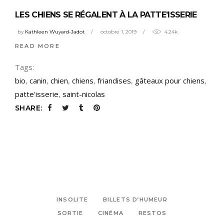
LES CHIENS SE RÉGALENT À LA PATTE’ISSERIE
by
Kathleen Wuyard-Jadot
octobre 1, 2019
4.24k
READ MORE
Tags:
bio
,
canin
,
chien
,
chiens
,
friandises
,
gâteaux pour chiens
,
patte'isserie
,
saint-nicolas
SHARE:
INSOLITE
BILLETS D’HUMEUR
SORTIE
CINÉMA
RESTOS