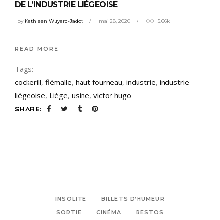
DE L’INDUSTRIE LIÉGEOISE
by
Kathleen Wuyard-Jadot
mai 28, 2020
5.66k
READ MORE
Tags:
cockerill
,
flémalle
,
haut fourneau
,
industrie
,
industrie
liégeoise
,
Liège
,
usine
,
victor hugo
SHARE:
INSOLITE
BILLETS D’HUMEUR
SORTIE
CINÉMA
RESTOS