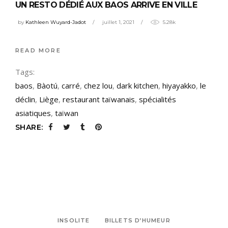
UN RESTO DÉDIÉ AUX BAOS ARRIVE EN VILLE
by
Kathleen Wuyard-Jadot
juillet 1, 2021
5.28k
READ MORE
Tags:
baos
,
Bàotú
,
carré
,
chez lou
,
dark kitchen
,
hiyayakko
,
le
déclin
,
Liège
,
restaurant taïwanais
,
spécialités
asiatiques
,
taïwan
SHARE:
INSOLITE
BILLETS D’HUMEUR