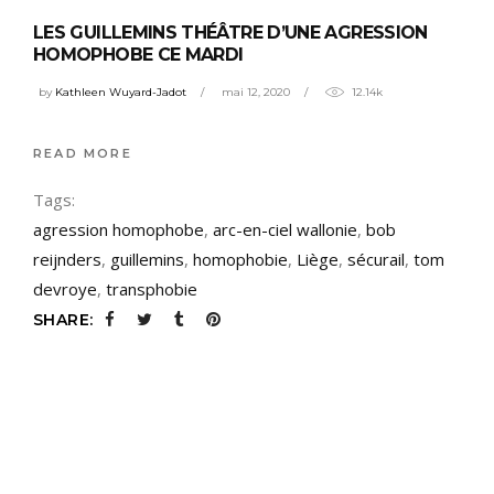
LES GUILLEMINS THÉÂTRE D’UNE AGRESSION
HOMOPHOBE CE MARDI
by
Kathleen Wuyard-Jadot
mai 12, 2020
12.14k
READ MORE
Tags:
agression homophobe
,
arc-en-ciel wallonie
,
bob
reijnders
,
guillemins
,
homophobie
,
Liège
,
sécurail
,
tom
devroye
,
transphobie
SHARE: