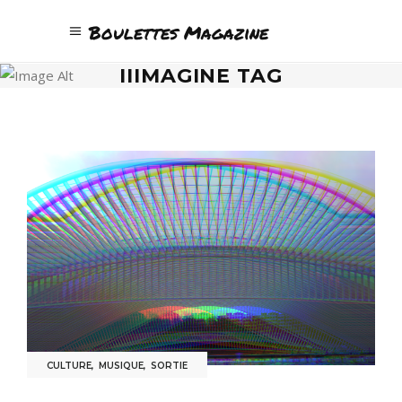
Boulettes Magazine
IIIMAGINE TAG
CULTURE
,
MUSIQUE
,
SORTIE