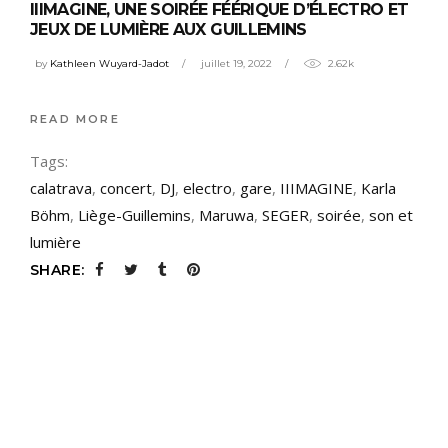
IIIMAGINE, UNE SOIRÉE FÉÉRIQUE D’ÉLECTRO ET
JEUX DE LUMIÈRE AUX GUILLEMINS
by
Kathleen Wuyard-Jadot
juillet 19, 2022
2.62k
READ MORE
Tags:
calatrava
,
concert
,
DJ
,
electro
,
gare
,
IIIMAGINE
,
Karla
Böhm
,
Liège-Guillemins
,
Maruwa
,
SEGER
,
soirée
,
son et
lumière
SHARE: