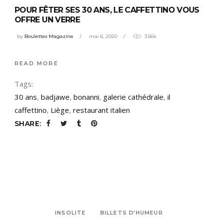
POUR FÊTER SES 30 ANS, LE CAFFETTINO VOUS
OFFRE UN VERRE
by
Boulettes Magazine
mai 6, 2020
3.56k
READ MORE
Tags:
30 ans
,
badjawe
,
bonanni
,
galerie cathédrale
,
il
caffettino
,
Liège
,
restaurant italien
SHARE:
INSOLITE
BILLETS D’HUMEUR