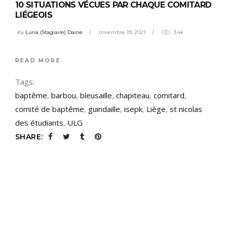
10 SITUATIONS VÉCUES PAR CHAQUE COMITARD
LIÉGEOIS
by
Luna (Stagiaire) Daine
novembre 19, 2021
3.4k
READ MORE
Tags:
baptême
,
barbou
,
bleusaille
,
chapiteau
,
comitard
,
comité de baptême
,
guindaille
,
isepk
,
Liège
,
st nicolas
des étudiants
,
ULG
SHARE: