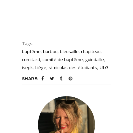
Tags:
baptême
,
barbou
,
bleusaille
,
chapiteau
,
comitard
,
comité de baptême
,
guindaille
,
isepk
,
Liège
,
st nicolas des étudiants
,
ULG
SHARE: