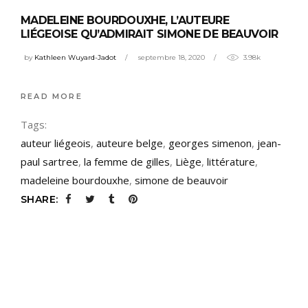
MADELEINE BOURDOUXHE, L’AUTEURE
LIÉGEOISE QU’ADMIRAIT SIMONE DE BEAUVOIR
by
Kathleen Wuyard-Jadot
septembre 18, 2020
3.98k
READ MORE
Tags:
auteur liégeois
,
auteure belge
,
georges simenon
,
jean-
paul sartree
,
la femme de gilles
,
Liège
,
littérature
,
madeleine bourdouxhe
,
simone de beauvoir
SHARE: