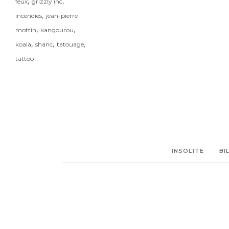
,
,
feux
grizzly inc
,
incendies
jean-pierre
,
,
mottin
kangourou
,
,
,
koala
shanc
tatouage
tattoo
INSOLITE
BI