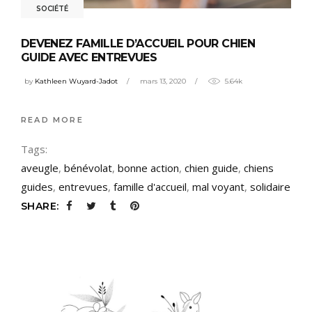
SOCIÉTÉ
DEVENEZ FAMILLE D’ACCUEIL POUR CHIEN
GUIDE AVEC ENTREVUES
by
Kathleen Wuyard-Jadot
mars 13, 2020
5.64k
READ MORE
Tags:
aveugle
,
bénévolat
,
bonne action
,
chien guide
,
chiens
guides
,
entrevues
,
famille d'accueil
,
mal voyant
,
solidaire
SHARE: