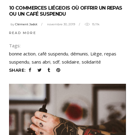
10 COMMERCES LIÉGEOIS OÙ OFFRIR UN REPAS
OU UN CAFÉ SUSPENDU
by
Clément Jadot
novembre 30, 2019
15.11k
READ MORE
Tags:
bonne action
,
café suspendu
,
démunis
,
Liège
,
repas
suspendu
,
sans abri
,
sdf
,
solidaire
,
solidarité
SHARE: