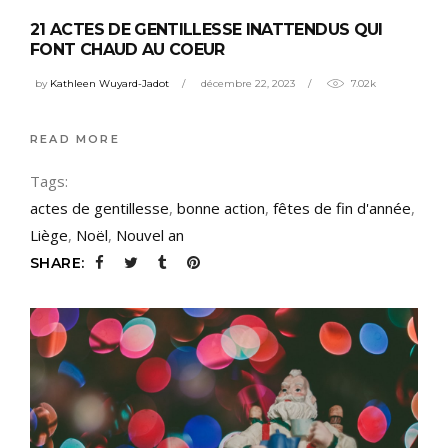
21 ACTES DE GENTILLESSE INATTENDUS QUI
FONT CHAUD AU COEUR
by
Kathleen Wuyard-Jadot
décembre 22, 2023
7.02k
READ MORE
Tags:
actes de gentillesse
,
bonne action
,
fêtes de fin d'année
,
Liège
,
Noël
,
Nouvel an
SHARE: