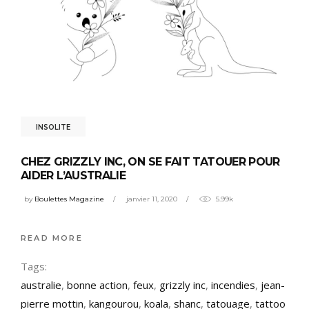
INSOLITE
CHEZ GRIZZLY INC, ON SE FAIT TATOUER POUR
AIDER L’AUSTRALIE
by
Boulettes Magazine
janvier 11, 2020
5.99k
READ MORE
Tags:
australie
,
bonne action
,
feux
,
grizzly inc
,
incendies
,
jean-
pierre mottin
,
kangourou
,
koala
,
shanc
,
tatouage
,
tattoo