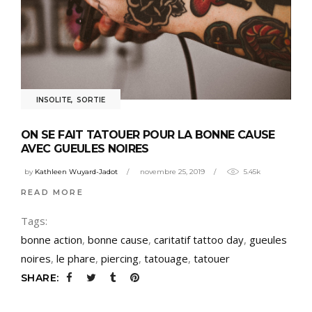
INSOLITE
,
SORTIE
ON SE FAIT TATOUER POUR LA BONNE CAUSE
AVEC GUEULES NOIRES
by
Kathleen Wuyard-Jadot
novembre 25, 2019
5.45k
READ MORE
Tags:
bonne action
,
bonne cause
,
caritatif tattoo day
,
gueules
noires
,
le phare
,
piercing
,
tatouage
,
tatouer
SHARE: