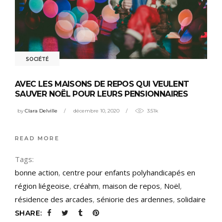
SOCIÉTÉ
AVEC LES MAISONS DE REPOS QUI VEULENT
SAUVER NOËL POUR LEURS PENSIONNAIRES
by
Clara Delville
décembre 10, 2020
3.51k
READ MORE
Tags:
bonne action
,
centre pour enfants polyhandicapés en
région liégeoise
,
créahm
,
maison de repos
,
Noël
,
résidence des arcades
,
séniorie des ardennes
,
solidaire
SHARE: