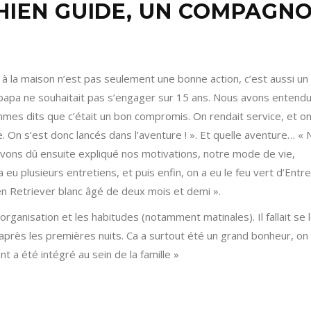
CHIEN GUIDE, UN COMPAGN
 à la maison n’est pas seulement une bonne action, c’est aussi un j
papa ne souhaitait pas s’engager sur 15 ans. Nous avons entend
ommes dits que c’était un bon compromis. On rendait service, et on
 On s’est donc lancés dans l’aventure ! ». Et quelle aventure… «
 avons dû ensuite expliqué nos motivations, notre mode de vie,
a eu plusieurs entretiens, et puis enfin, on a eu le feu vert d’Entr
den Retriever blanc âgé de deux mois et demi ».
rganisation et les habitudes (notamment matinales). Il fallait se 
 après les premières nuits. Ca a surtout été un grand bonheur, on
nt a été intégré au sein de la famille »