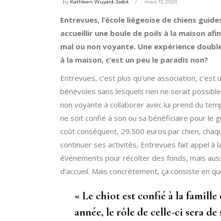
by
Kathleen Wuyard-Jadot
mars 13, 2020
Entrevues, l’école liégeoise de chiens guid
accueillir une boule de poils à la maison af
mal ou non voyante. Une expérience doublem
à la maison, c’est un peu le paradis non?
Entrevues, c’est plus qu’une association, c’es
bénévoles sans lesquels rien ne serait possibl
non voyante à collaborer avec lui prend du temp
ne soit confié à son ou sa bénéficiaire pour le 
coût conséquent, 29.500 euros par chien, chaque
continuer ses activités, Entrevues fait appel à 
évènements pour récolter des fonds, mais aussi
d’accueil. Mais concrètement, ça consiste en qu
« Le chiot est confié à la famill
année, le rôle de celle-ci sera d