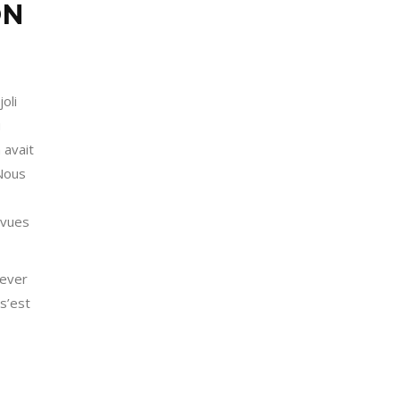
ON
oli
u
 avait
 Nous
evues
lever
 s’est