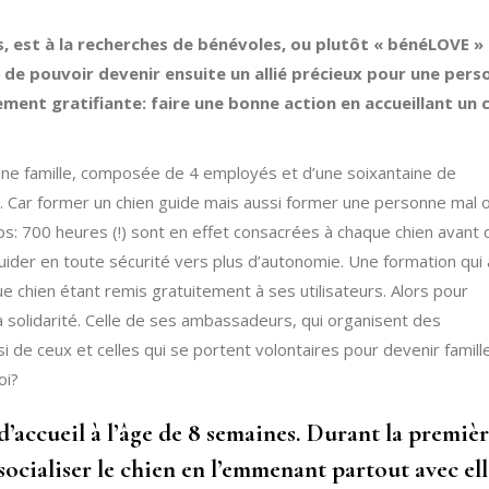
es, est à la recherches de bénévoles, ou plutôt « bénéLOVE »
in de pouvoir devenir ensuite un allié précieux pour une per
ent gratifiante: faire une bonne action en accueillant un 
t une famille, composée de 4 employés et d’une soixantaine de
e. Car former un chien guide mais aussi former une personne mal 
s: 700 heures (!) sont en effet consacrées à chaque chien avant q
guider en toute sécurité vers plus d’autonomie. Une formation qui 
 chien étant remis gratuitement à ses utilisateurs. Alors pour
la solidarité. Celle de ses ambassadeurs, qui organisent des
 de ceux et celles qui se portent volontaires pour devenir famill
oi?
e d’accueil à l’âge de 8 semaines. Durant la premiè
e socialiser le chien en l’emmenant partout avec el