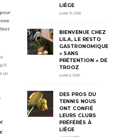
LIÈGE
 pour
juillet 10, 2026
sonne
chiot
BIENVENUE CHEZ
LILA, LE RESTO
GASTRONOMIQUE
« SANS
ou
PRÉTENTION » DE
u’il
TROOZ
a un
juillet 6, 2026
DES PROS DU
e
TENNIS NOUS
ONT CONFIÉ
LEURS CLUBS
re
PRÉFÉRÉS À
LIÈGE
le