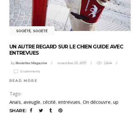
SOCIÉTÉ
,
SOCIÉTÉ
UN AUTRE REGARD SUR LE CHIEN GUIDE AVEC
ENTREVUES
by
Boulettes Magazine
novembre 22, 2017
2.64k
0 comments
READ MORE
Tags:
Anaïs
,
aveugle
,
cécité
,
entrevues
,
On découvre
,
up
SHARE: