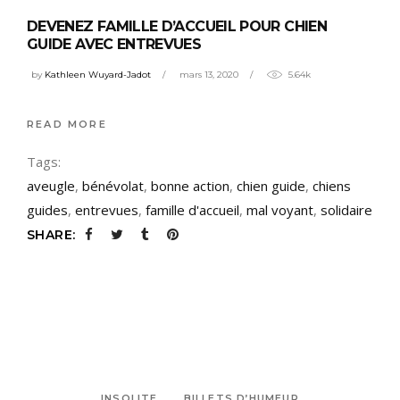
DEVENEZ FAMILLE D’ACCUEIL POUR CHIEN
GUIDE AVEC ENTREVUES
by
Kathleen Wuyard-Jadot
mars 13, 2020
5.64k
READ MORE
Tags:
aveugle
,
bénévolat
,
bonne action
,
chien guide
,
chiens
guides
,
entrevues
,
famille d'accueil
,
mal voyant
,
solidaire
SHARE:
INSOLITE
BILLETS D’HUMEUR