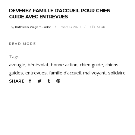
DEVENEZ FAMILLE D’ACCUEIL POUR CHIEN
GUIDE AVEC ENTREVUES
by
Kathleen Wuyard-Jadot
mars 13, 2020
5.64k
READ MORE
Tags:
aveugle
,
bénévolat
,
bonne action
,
chien guide
,
chiens
guides
,
entrevues
,
famille d'accueil
,
mal voyant
,
solidaire
SHARE: