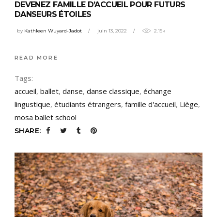
DEVENEZ FAMILLE D’ACCUEIL POUR FUTURS
DANSEURS ÉTOILES
by
Kathleen Wuyard-Jadot
juin 13, 2022
2.15k
READ MORE
Tags:
accueil
,
ballet
,
danse
,
danse classique
,
échange
lingustique
,
étudiants étrangers
,
famille d'accueil
,
Liège
,
mosa ballet school
SHARE: