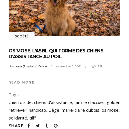
SOCIÉTÉ
OS’MOSE, L’ASBL QUI FORME DES CHIENS
D’ASSISTANCE AU POIL
by
Luna (Stagiaire) Daine
novembre 2, 2021
3.5k
READ MORE
Tags:
chien d'aide
,
chiens d'assistance
,
famille d'accueil
,
golden
retriever
,
handicap
,
Liège
,
marie-claire dubois
,
os'mose
,
solidarité
,
tilff
SHARE: