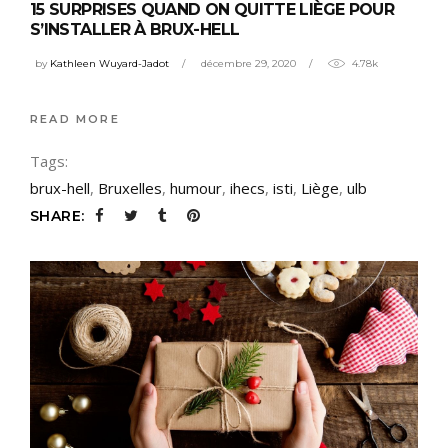
15 SURPRISES QUAND ON QUITTE LIÈGE POUR
S’INSTALLER À BRUX-HELL
by
Kathleen Wuyard-Jadot
décembre 29, 2020
4.78k
READ MORE
Tags:
brux-hell
,
Bruxelles
,
humour
,
ihecs
,
isti
,
Liège
,
ulb
SHARE: