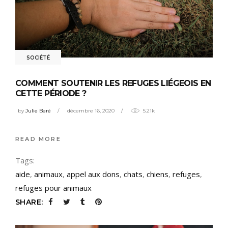
SOCIÉTÉ
COMMENT SOUTENIR LES REFUGES LIÉGEOIS EN
CETTE PÉRIODE ?
by
Julie Baré
décembre 16, 2020
5.21k
READ MORE
Tags:
aide
,
animaux
,
appel aux dons
,
chats
,
chiens
,
refuges
,
refuges pour animaux
SHARE: