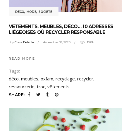
DÉCO
,
MODE
,
SOCIÉTÉ
VÊTEMENTS, MEUBLES, DÉCO… 10 ADRESSES
LIÉGEOISES OÙ RECYCLER RESPONSABLE
by
Clara Delville
décembre 18, 2020
10.8k
READ MORE
Tags:
déco
,
meubles
,
oxfam
,
recyclage
,
recycler
,
ressourcerie
,
troc
,
vêtements
SHARE: