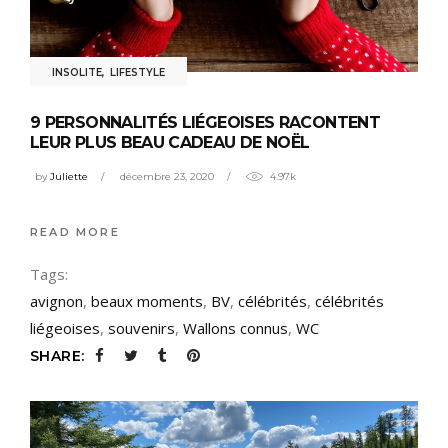
INSOLITE
,
LIFESTYLE
9 PERSONNALITÉS LIÉGEOISES RACONTENT
LEUR PLUS BEAU CADEAU DE NOËL
by
Juliette
décembre 23, 2020
4.97k
READ MORE
Tags:
avignon
,
beaux moments
,
BV
,
célébrités
,
célébrités
liégeoises
,
souvenirs
,
Wallons connus
,
WC
SHARE: