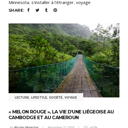
Minnesota
,
s'installer à l'étranger
,
voyage
SHARE:
LECTURE
,
LIFESTYLE
,
SOCIÉTÉ
,
VOYAGE
« MELON ROUGE », LA VIE D’UNE LIÉGEOISE AU
CAMBODGE ET AU CAMEROUN
by
Nicolas Maréchal
décembre 21, 2020
4.03k