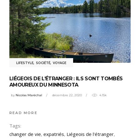
LIFESTYLE
,
SOCIÉTÉ
,
VOYAGE
LIÉGEOIS DE L’ÉTRANGER : ILS SONT TOMBÉS
AMOUREUX DU MINNESOTA
by
Nicolas Maréchal
décembre 22, 2020
4.15k
READ MORE
Tags:
changer de vie
,
expatriés
,
Liégeois de l'étranger
,