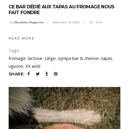
CE BAR DÉDIÉ AUX TAPAS AU FROMAGE NOUS
FAIT FONDRE
by
Boulettes Magazine
décembre 16, 2020
4.51k
READ MORE
Tags:
fromage
,
lactose
,
Liège
,
sympa bar & cheese
,
tapas
,
uguzon
,
XX août
SHARE: