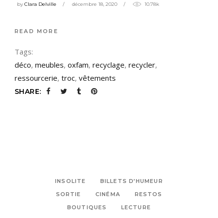
by
Clara Delville
décembre 18, 2020
10.78k
READ MORE
Tags:
déco
,
meubles
,
oxfam
,
recyclage
,
recycler
,
ressourcerie
,
troc
,
vêtements
SHARE:
INSOLITE
BILLETS D’HUMEUR
SORTIE
CINÉMA
RESTOS
BOUTIQUES
LECTURE