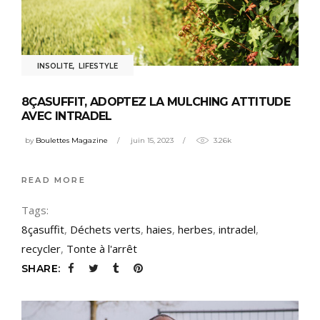
INSOLITE
,
LIFESTYLE
8ÇASUFFIT, ADOPTEZ LA MULCHING ATTITUDE
AVEC INTRADEL
by
Boulettes Magazine
juin 15, 2023
3.26k
READ MORE
Tags:
8çasuffit
,
Déchets verts
,
haies
,
herbes
,
intradel
,
recycler
,
Tonte à l'arrêt
SHARE: