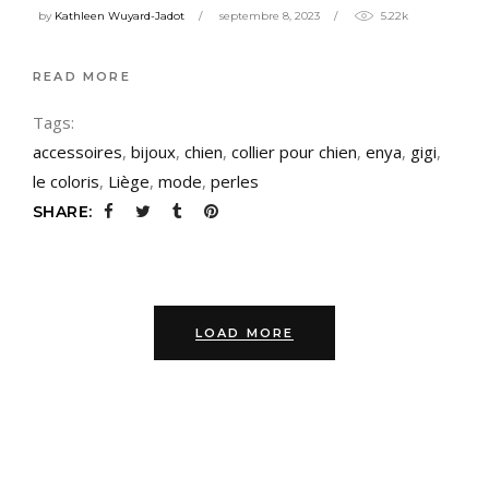
by
Kathleen Wuyard-Jadot
septembre 8, 2023
5.22k
READ MORE
Tags:
accessoires
,
bijoux
,
chien
,
collier pour chien
,
enya
,
gigi
,
le coloris
,
Liège
,
mode
,
perles
SHARE:
LOAD MORE