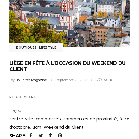
BOUTIQUES
,
LIFESTYLE
LIÈGE EN FÊTE À L’OCCASION DU WEEKEND DU
CLIENT
by
Boulettes Magazine
septembre 25, 2023
5.02k
READ MORE
Tags:
centre-ville
,
commerces
,
commerces de proximité
,
foire
d'octobre
,
ucm
,
Weekend du Client
SHARE: