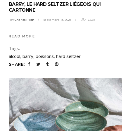
BARRY, LE HARD SELTZER LIÉGEOIS QUI
CARTONNE
by
Charles Piron
septembre 13, 2023
7.82k
READ MORE
Tags:
alcool
,
barry
,
boissons
,
hard seltzer
SHARE: