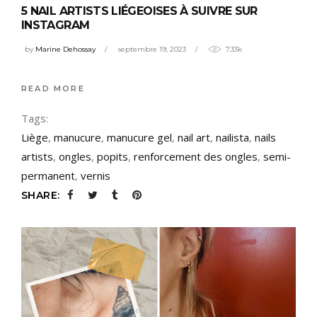
5 NAIL ARTISTS LIÉGEOISES À SUIVRE SUR
INSTAGRAM
by
Marine Dehossay
septembre 19, 2023
7.33k
READ MORE
Tags:
Liège
,
manucure
,
manucure gel
,
nail art
,
nailista
,
nails
artists
,
ongles
,
popits
,
renforcement des ongles
,
semi-
permanent
,
vernis
SHARE: