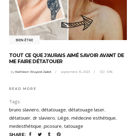
BIEN-ÊTRE
TOUT CE QUE J’AURAIS AIMÉ SAVOIR AVANT DE
ME FAIRE DÉTATOUER
by
Kathleen Wuyard-Jadot
septembre 15, 2023
3.9k
READ MORE
Tags:
bruno slaviero
,
détatouage
,
détatouage laser
,
détatouer
,
dr slaviero
,
Liège
,
médecine esthétique
,
medesthétique
,
picosure
,
tatouage
SHARE: