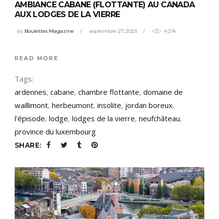
AMBIANCE CABANE (FLOTTANTE) AU CANADA
AUX LODGES DE LA VIERRE
by
Boulettes Magazine
septembre 27, 2023
4.21k
READ MORE
Tags:
ardennes
,
cabane
,
chambre flottante
,
domaine de
waillimont
,
herbeumont
,
insolite
,
jordan boreux
,
l'épisode
,
lodge
,
lodges de la vierre
,
neufchâteau
,
province du luxembourg
SHARE: