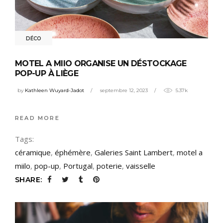
DÉCO
MOTEL A MIIO ORGANISE UN DÉSTOCKAGE
POP-UP À LIÈGE
by
Kathleen Wuyard-Jadot
septembre 12, 2023
5.37k
READ MORE
Tags:
céramique
,
éphémère
,
Galeries Saint Lambert
,
motel a
miilo
,
pop-up
,
Portugal
,
poterie
,
vaisselle
SHARE: