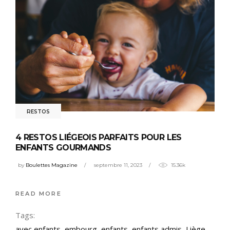
RESTOS
4 RESTOS LIÉGEOIS PARFAITS POUR LES
ENFANTS GOURMANDS
by
Boulettes Magazine
septembre 11, 2023
15.36k
READ MORE
Tags:
avec enfants
,
embourg
,
enfants
,
enfants admis
,
Liège
,