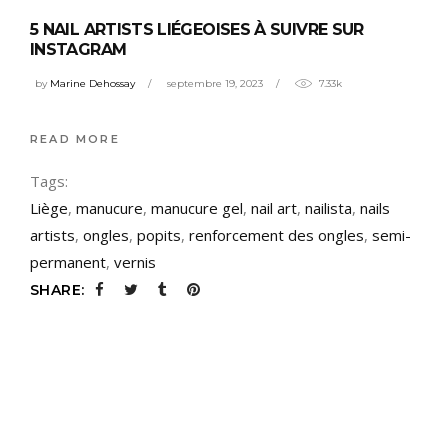
5 NAIL ARTISTS LIÉGEOISES À SUIVRE SUR
INSTAGRAM
by
Marine Dehossay
septembre 19, 2023
7.33k
READ MORE
Tags:
Liège
,
manucure
,
manucure gel
,
nail art
,
nailista
,
nails
artists
,
ongles
,
popits
,
renforcement des ongles
,
semi-
permanent
,
vernis
SHARE: