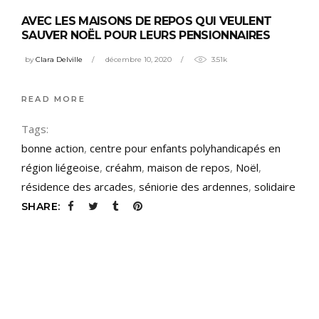
AVEC LES MAISONS DE REPOS QUI VEULENT
SAUVER NOËL POUR LEURS PENSIONNAIRES
by
Clara Delville
décembre 10, 2020
3.51k
READ MORE
Tags:
bonne action
,
centre pour enfants polyhandicapés en
région liégeoise
,
créahm
,
maison de repos
,
Noël
,
résidence des arcades
,
séniorie des ardennes
,
solidaire
SHARE: