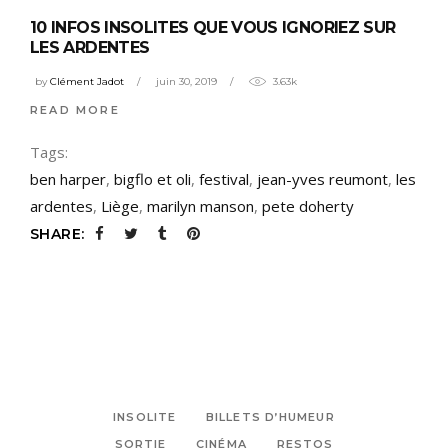
10 INFOS INSOLITES QUE VOUS IGNORIEZ SUR
LES ARDENTES
by
Clément Jadot
juin 30, 2019
3.63k
READ MORE
Tags:
ben harper
,
bigflo et oli
,
festival
,
jean-yves reumont
,
les
ardentes
,
Liège
,
marilyn manson
,
pete doherty
SHARE:
INSOLITE
BILLETS D’HUMEUR
SORTIE
CINÉMA
RESTOS