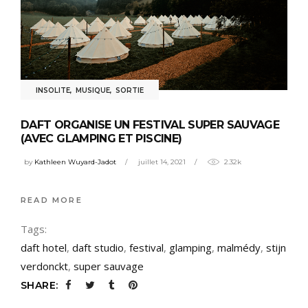
INSOLITE
,
MUSIQUE
,
SORTIE
DAFT ORGANISE UN FESTIVAL SUPER SAUVAGE
(AVEC GLAMPING ET PISCINE)
by
Kathleen Wuyard-Jadot
juillet 14, 2021
2.32k
READ MORE
Tags:
daft hotel
,
daft studio
,
festival
,
glamping
,
malmédy
,
stijn
verdonckt
,
super sauvage
SHARE: