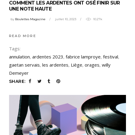
COMMENT LES ARDENTES ONT OSÉ FINIR SUR
UNE NOTE HAUTE
by
Boulettes Magazine
juillet 10, 2023
10.27k
READ MORE
Tags:
annulation
,
ardentes 2023
,
fabrice lamproye
,
festival
,
gaetan servais
,
les ardentes
,
Liège
,
orages
,
willy
Demeyer
SHARE: