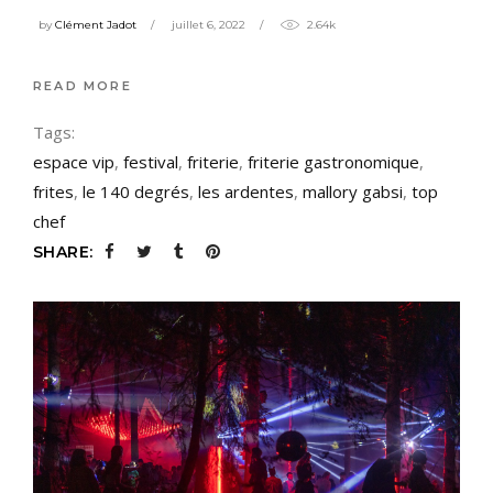
by
Clément Jadot
juillet 6, 2022
2.64k
READ MORE
Tags:
espace vip
,
festival
,
friterie
,
friterie gastronomique
,
frites
,
le 140 degrés
,
les ardentes
,
mallory gabsi
,
top
chef
SHARE: