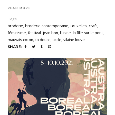
READ MORE
Tags:
broderie
,
broderie contemporaine
,
Bruxelles
,
craft
,
féminisme
,
festival
,
jean bon
,
l'usine
,
la fille sur le pont
,
mauvais coton
,
ta douce
,
uccle
,
vilaine louve
SHARE: