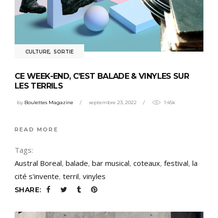
CULTURE
,
SORTIE
CE WEEK-END, C’EST BALADE & VINYLES SUR
LES TERRILS
by
Boulettes Magazine
septembre 23, 2022
1.45k
READ MORE
Tags:
Austral Boreal
,
balade
,
bar musical
,
coteaux
,
festival
,
la
cité s'invente
,
terril
,
vinyles
SHARE: