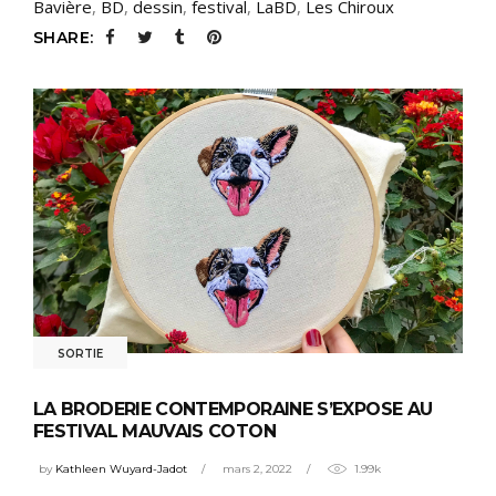
Bavière
,
BD
,
dessin
,
festival
,
LaBD
,
Les Chiroux
SHARE:
SORTIE
LA BRODERIE CONTEMPORAINE S’EXPOSE AU
FESTIVAL MAUVAIS COTON
by
Kathleen Wuyard-Jadot
mars 2, 2022
1.99k