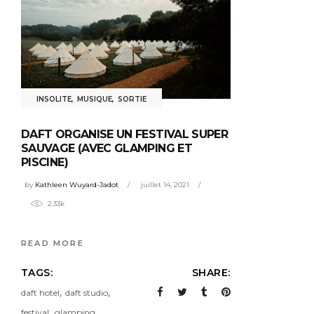
INSOLITE
,
MUSIQUE
,
SORTIE
DAFT ORGANISE UN FESTIVAL SUPER
SAUVAGE (AVEC GLAMPING ET
PISCINE)
by
Kathleen Wuyard-Jadot
juillet 14, 2021
2.33k
READ MORE
TAGS:
SHARE:
,
,
daft hotel
daft studio
,
,
festival
glamping