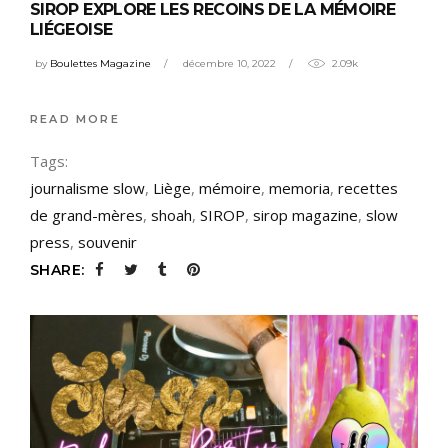
SIROP EXPLORE LES RECOINS DE LA MÉMOIRE
LIÉGEOISE
by
Boulettes Magazine
décembre 10, 2022
2.09k
READ MORE
Tags:
journalisme slow
,
Liège
,
mémoire
,
memoria
,
recettes
de grand-mères
,
shoah
,
SIROP
,
sirop magazine
,
slow
press
,
souvenir
SHARE: