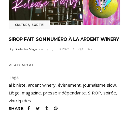
CULTURE
,
SORTIE
SIROP FAIT SON NUMÉRO À LA ARDENT WINERY
by
Boulettes Magazine
juin 3, 2022
1.97k
READ MORE
Tags:
al binète
,
ardent winery
,
évènement
,
journalisme slow
,
Liège
,
magazine
,
presse indépendante
,
SIROP
,
soirée
,
vintrépides
SHARE: