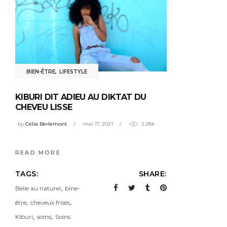
BIEN-ÊTRE
,
LIFESTYLE
KIBURI DIT ADIEU AU DIKTAT DU
CHEVEU LISSE
by
Célia Berlemont
mai 17, 2021
2.28k
READ MORE
TAGS:
SHARE:
,
Belle au naturel
bine-
,
,
être
cheveux frisés
,
,
Kiburi
soins
Soins