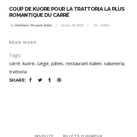
COUP DE KUORE POUR LA TRATTORIA LA PLUS
ROMANTIQUE DU CARRÉ
by
Kathleen Wuyard-Jadot
février 18, 2025
14.82k
READ MORE
Tags:
carré
,
kuore
,
Liège
,
pâtes
,
restaurant italien
,
salumeria
,
trattoria
SHARE:
INSOLITE
BILLETS D’HUMEUR