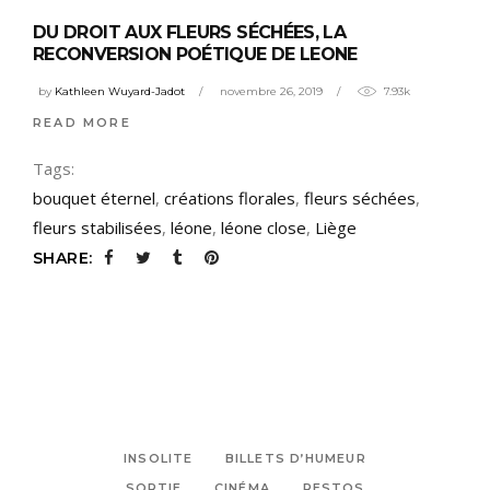
DU DROIT AUX FLEURS SÉCHÉES, LA
RECONVERSION POÉTIQUE DE LEONE
by
Kathleen Wuyard-Jadot
novembre 26, 2019
7.93k
READ MORE
Tags:
bouquet éternel
,
créations florales
,
fleurs séchées
,
fleurs stabilisées
,
léone
,
léone close
,
Liège
SHARE:
INSOLITE
BILLETS D’HUMEUR
SORTIE
CINÉMA
RESTOS