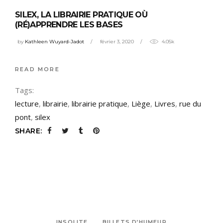
SILEX, LA LIBRAIRIE PRATIQUE OÙ
(RÉ)APPRENDRE LES BASES
by
Kathleen Wuyard-Jadot
février 3, 2020
4.05k
READ MORE
Tags:
lecture
,
librairie
,
librairie pratique
,
Liège
,
Livres
,
rue du
pont
,
silex
SHARE:
INSOLITE
BILLETS D’HUMEUR