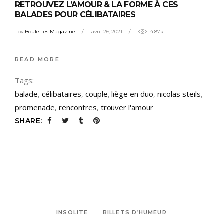
RETROUVEZ L’AMOUR & LA FORME À CES
BALADES POUR CÉLIBATAIRES
by
Boulettes Magazine
avril 26, 2021
4.87k
READ MORE
Tags:
balade
,
célibataires
,
couple
,
liège en duo
,
nicolas steils
,
promenade
,
rencontres
,
trouver l'amour
SHARE:
INSOLITE
BILLETS D’HUMEUR