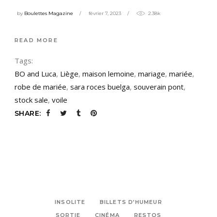
by
Boulettes Magazine
février 7, 2023
2.38k
READ MORE
Tags:
BO and Luca
,
Liège
,
maison lemoine
,
mariage
,
mariée
,
robe de mariée
,
sara roces buelga
,
souverain pont
,
stock sale
,
voile
SHARE:
INSOLITE
BILLETS D’HUMEUR
SORTIE
CINÉMA
RESTOS