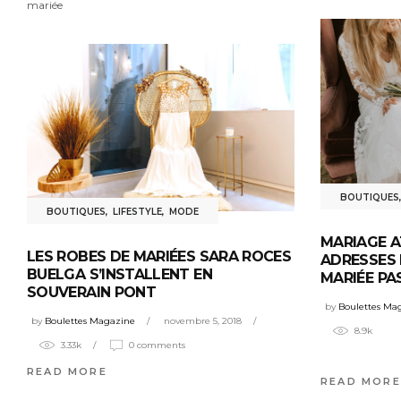
mariée
BOUTIQUES
BOUTIQUES
,
LIFESTYLE
,
MODE
MARIAGE AT
LES ROBES DE MARIÉES SARA ROCES
ADRESSES 
BUELGA S’INSTALLENT EN
MARIÉE PA
SOUVERAIN PONT
by
Boulettes Ma
by
Boulettes Magazine
novembre 5, 2018
8.9k
3.33k
0 comments
READ MORE
READ MORE