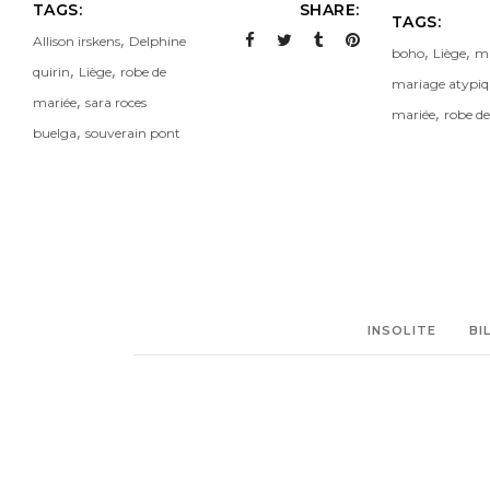
TAGS:
SHARE:
TAGS:
,
Allison irskens
Delphine
,
,
boho
Liège
ma
,
,
quirin
Liège
robe de
mariage atypi
,
mariée
sara roces
,
mariée
robe d
,
buelga
souverain pont
INSOLITE
BI