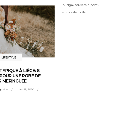
,
,
buelga
souverain pont
,
stock sale
voile
,
LIFESTYLE
YPIQUE À LIÈGE: 8
POUR UNE ROBE DE
S MERINGUÉE
gazine
mars 16, 2020