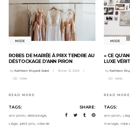
MODE
MODE
ROBES DE MARIÉE À PRIX TENDRE AU
« CE QU’AN
DÉSTOCKAGE D’ANN PIRON
LUXE VÉRI
by
Kathleen Wuyard-Jadot
février 12, 2024
by
Kathleen Wuy
4.34k
4.64k
READ MORE
READ MORE
TAGS:
SHARE:
TAGS:
,
,
,
ann piron
déstockage
ann piron
Lièg
,
,
,
Liège
petit prix
robe de
mariage
robe 