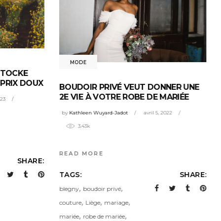
MODE
STOCKE
 PRIX DOUX
BOUDOIR PRIVÉ VEUT DONNER UNE
2E VIE À VOTRE ROBE DE MARIÉE
023
by
Kathleen Wuyard-Jadot
avril 5, 2022
3.43k
READ MORE
SHARE:
TAGS:
SHARE:
,
,
blegny
boudoir privé
,
,
,
couture
Liège
mariage
,
,
mariée
robe de mariée