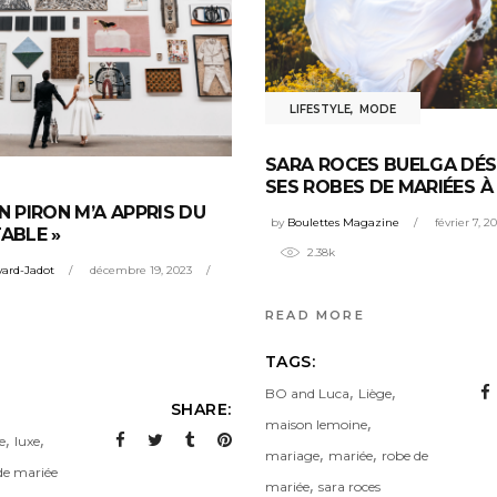
LIFESTYLE
,
MODE
SARA ROCES BUELGA DÉ
SES ROBES DE MARIÉES À
N PIRON M’A APPRIS DU
by
Boulettes Magazine
février 7, 2
TABLE »
2.38k
ard-Jadot
décembre 19, 2023
READ MORE
TAGS:
,
,
BO and Luca
Liège
SHARE:
,
maison lemoine
,
,
e
luxe
,
,
mariage
mariée
robe de
de mariée
,
mariée
sara roces