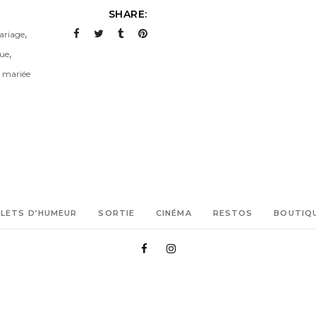
SHARE:
,
riage
,
que
e mariée
LLETS D’HUMEUR
SORTIE
CINÉMA
RESTOS
BOUTIQ