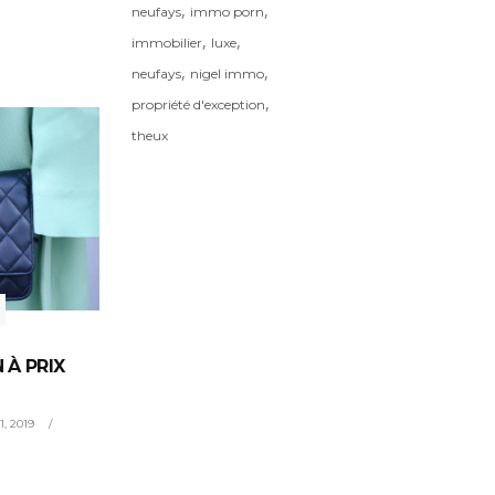
,
,
neufays
immo porn
,
,
immobilier
luxe
,
,
neufays
nigel immo
,
propriété d'exception
theux
 À PRIX
11, 2019