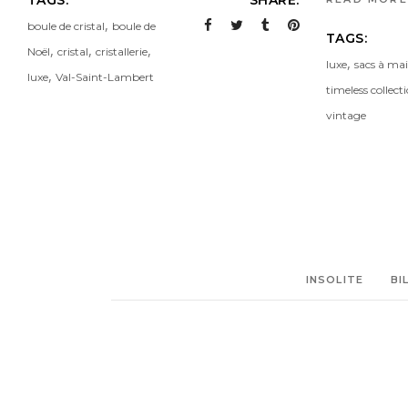
,
boule de cristal
boule de
TAGS:
,
,
,
Noël
cristal
cristallerie
,
luxe
sacs à ma
,
luxe
Val-Saint-Lambert
timeless collect
vintage
INSOLITE
BI