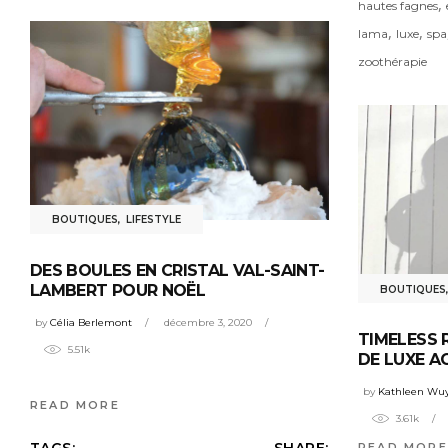
,
hautes fagnes
,
,
lama
luxe
spa
zoothérapie
BOUTIQUES
,
LIFESTYLE
DES BOULES EN CRISTAL VAL-SAINT-
LAMBERT POUR NOËL
BOUTIQUES
by
Célia Berlemont
décembre 3, 2020
TIMELESS 
5.51k
DE LUXE A
by
Kathleen Wuy
READ MORE
3.61k
TAGS:
SHARE:
READ MORE