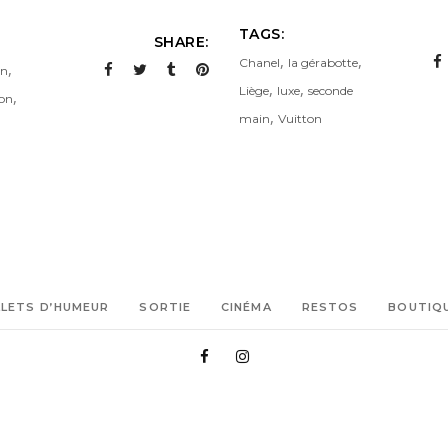
TAGS:
SHARE:
,
,
Chanel
la gérabotte
,
in
,
,
Liège
luxe
seconde
,
ion
,
main
Vuitton
LLETS D’HUMEUR
SORTIE
CINÉMA
RESTOS
BOUTIQ