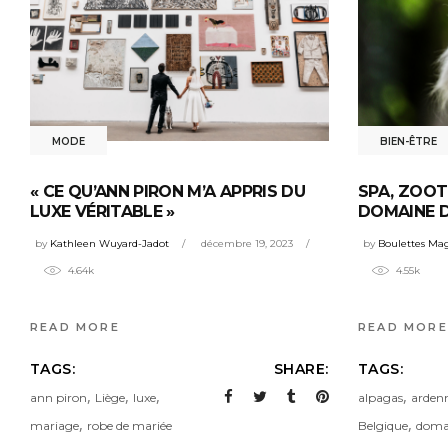
BIEN-ÊTRE
MODE
SPA, ZOOT
« CE QU’ANN PIRON M’A APPRIS DU
DOMAINE 
LUXE VÉRITABLE »
by
Boulettes Ma
by
Kathleen Wuyard-Jadot
décembre 19, 2023
4.55k
4.64k
READ MORE
READ MORE
TAGS:
TAGS:
SHARE:
,
,
,
,
alpagas
arden
ann piron
Liège
luxe
,
,
Belgique
doma
mariage
robe de mariée