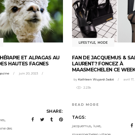
LIFESTYLE
,
MODE
HÉRAPIE ET ALPAGAS AU
FAN DE JACQUEMUS & SA
DES HAUTES FAGNES
LAURENT? FONCEZ À
MAASMECHELEN CE WEEK
gazine
juin 20, 2023
by
Kathleen Wuyard-Jadot
avril 17
2.23k
READ MORE
SHARE:
TAGS:
,
nes
,
,
jacquemus
luxe
ine des
,
maasmechelen village