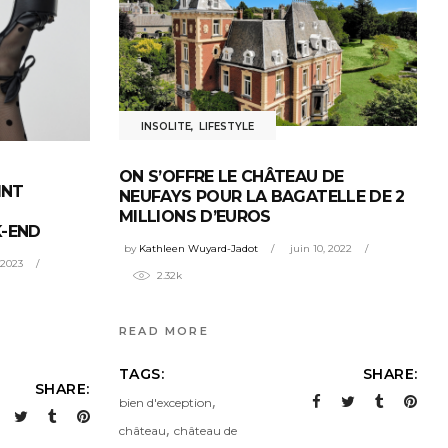
INSOLITE
,
LIFESTYLE
ON S’OFFRE LE CHÂTEAU DE
INT
NEUFAYS POUR LA BAGATELLE DE 2
MILLIONS D’EUROS
-END
by
Kathleen Wuyard-Jadot
juin 10, 2022
, 2023
2.32k
READ MORE
TAGS:
SHARE:
SHARE:
,
bien d'exception
,
château
château de