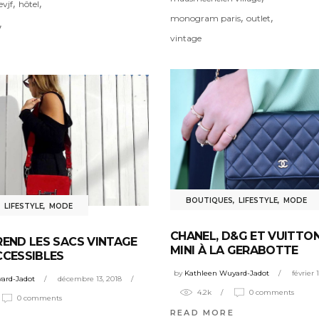
,
,
evjf
hôtel
,
,
monogram paris
outlet
,
vintage
BOUTIQUES
,
LIFESTYLE
,
MODE
,
LIFESTYLE
,
MODE
CHANEL, D&G ET VUITTON
REND LES SACS VINTAGE
MINI À LA GERABOTTE
CCESSIBLES
by
Kathleen Wuyard-Jadot
février 
ard-Jadot
décembre 13, 2018
4.2k
0 comments
0 comments
READ MORE