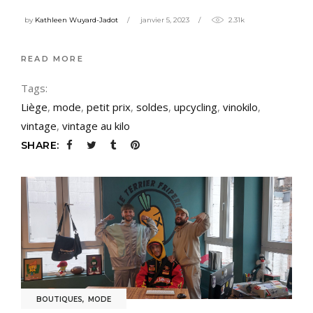
by
Kathleen Wuyard-Jadot
janvier 5, 2023
2.31k
READ MORE
Tags:
Liège
,
mode
,
petit prix
,
soldes
,
upcycling
,
vinokilo
,
vintage
,
vintage au kilo
SHARE:
BOUTIQUES
,
MODE