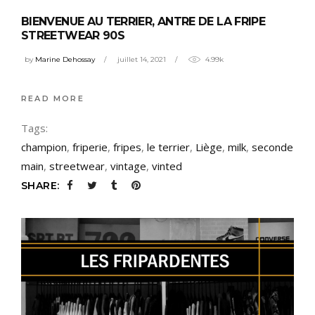
BIENVENUE AU TERRIER, ANTRE DE LA FRIPE
STREETWEAR 90S
by
Marine Dehossay
juillet 14, 2021
4.99k
READ MORE
Tags:
champion
,
friperie
,
fripes
,
le terrier
,
Liège
,
milk
,
seconde
main
,
streetwear
,
vintage
,
vinted
SHARE: