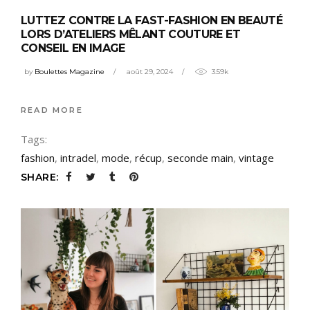
LUTTEZ CONTRE LA FAST-FASHION EN BEAUTÉ
LORS D’ATELIERS MÊLANT COUTURE ET
CONSEIL EN IMAGE
by
Boulettes Magazine
août 29, 2024
3.59k
READ MORE
Tags:
fashion
,
intradel
,
mode
,
récup
,
seconde main
,
vintage
SHARE: