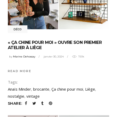
DÉCO
« ÇA CHINE POUR MOI » OUVRE SON PREMIER
ATELIER À LIÈGE
by
Marine Dehossay
janvier 30, 2024
7.51k
READ MORE
Tags:
Anaïs Minder
,
brocante
,
Ça chine pour moi
,
Liège
,
nostalgie
,
vintage
SHARE: