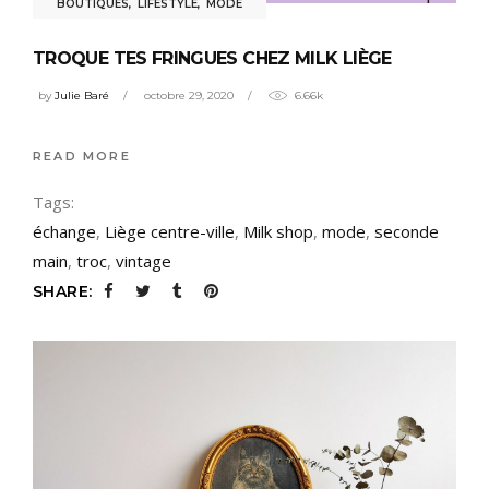
BOUTIQUES
,
LIFESTYLE
,
MODE
TROQUE TES FRINGUES CHEZ MILK LIÈGE
by
Julie Baré
octobre 29, 2020
6.66k
READ MORE
Tags:
échange
,
Liège centre-ville
,
Milk shop
,
mode
,
seconde
main
,
troc
,
vintage
SHARE: