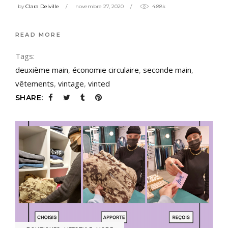
by
Clara Delville
novembre 27, 2020
4.88k
READ MORE
Tags:
deuxième main
,
économie circulaire
,
seconde main
,
vêtements
,
vintage
,
vinted
SHARE: