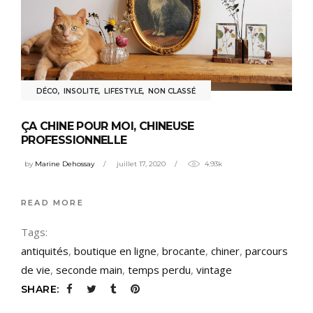
DÉCO
,
INSOLITE
,
LIFESTYLE
,
NON CLASSÉ
ÇA CHINE POUR MOI, CHINEUSE
PROFESSIONNELLE
by
Marine Dehossay
juillet 17, 2020
4.93k
READ MORE
Tags:
antiquités
,
boutique en ligne
,
brocante
,
chiner
,
parcours
de vie
,
seconde main
,
temps perdu
,
vintage
SHARE: