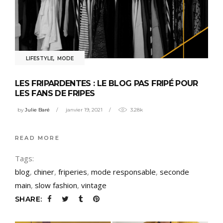
LIFESTYLE
,
MODE
LES FRIPARDENTES : LE BLOG PAS FRIPÉ POUR
LES FANS DE FRIPES
by
Julie Baré
janvier 19, 2021
3.28k
READ MORE
Tags:
blog
,
chiner
,
friperies
,
mode responsable
,
seconde
main
,
slow fashion
,
vintage
SHARE: