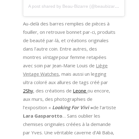
A post shared by Beau-Bizarre (@beaubizarre_leshop)
Au-delà des barres remplies de pièces à
fouiller, on retrouve bonnet par-ci, produits
de beauté par-là, et créations originales
dans l’autre coin. Entre autres, des
montres
vintage
pour femme retapées
avec soin par Jean-Marie Louis de
Liège
Vintage Watches
, mais aussi un legging
ultra coloré aux allures de tags créé par
2Shy
, des créations de
Leone
ou encore,
aux murs, des photographies de
l’exposition «
Looking For Vivi
»
de l’artiste
L
ara Gasparotto
… Sans oublier les
chemises originales créées à la demande
par Yves. Une véritable caverne d’Ali Baba,