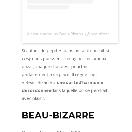
A post shared by Beau-Bizarre (@beaubizarre_leshop)
Si autant de pépites dans un seul endroit si
cosy
nous poussent à imaginer un fameux
bazar, chaque choseest pourtant
parfaitement à sa place. Il règne chez
« Beau-Bizarre »
une sorte
d’harmonie
désordonnée
dans laquelle on se perdrait
avec plaisir.
BEAU-BIZARRE