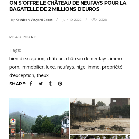
ON S’OFFRE LE CHÂTEAU DE NEUFAYS POUR LA
BAGATELLE DE 2 MILLIONS D’EUROS
by
Kathleen Wuyard-Jadot
juin 10, 2022
2.32k
READ MORE
Tags:
bien d'exception
,
château
,
château de neufays
,
immo
porn
,
immobilier
,
luxe
,
neufays
,
nigel immo
,
propriété
d'exception
,
theux
SHARE: