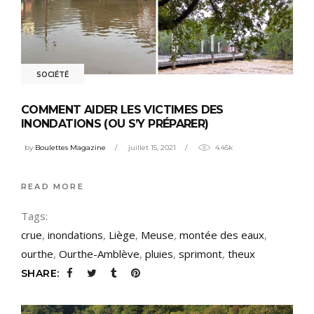
SOCIÉTÉ
COMMENT AIDER LES VICTIMES DES
INONDATIONS (OU S’Y PRÉPARER)
by
Boulettes Magazine
juillet 15, 2021
4.45k
READ MORE
Tags:
crue
,
inondations
,
Liège
,
Meuse
,
montée des eaux
,
ourthe
,
Ourthe-Amblève
,
pluies
,
sprimont
,
theux
SHARE: