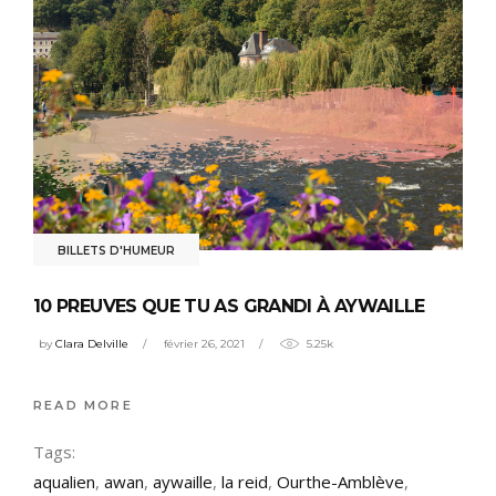
BILLETS D'HUMEUR
10 PREUVES QUE TU AS GRANDI À AYWAILLE
by
Clara Delville
février 26, 2021
5.25k
READ MORE
Tags:
aqualien
,
awan
,
aywaille
,
la reid
,
Ourthe-Amblève
,