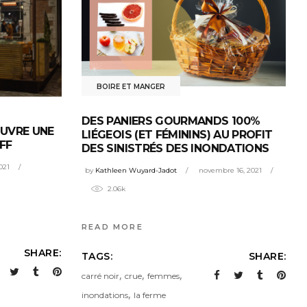
BOIRE ET MANGER
DES PANIERS GOURMANDS 100%
OUVRE UNE
LIÉGEOIS (ET FÉMININS) AU PROFIT
FF
DES SINISTRÉS DES INONDATIONS
021
by
Kathleen Wuyard-Jadot
novembre 16, 2021
2.06k
READ MORE
SHARE:
TAGS:
SHARE:
,
,
,
carré noir
crue
femmes
,
inondations
la ferme