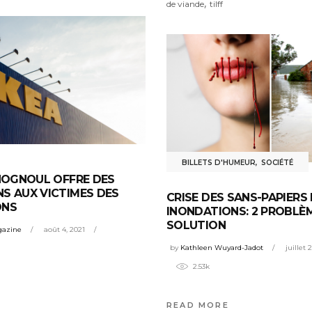
,
de viande
tilff
BILLETS D'HUMEUR
,
SOCIÉTÉ
’HOGNOUL OFFRE DES
S AUX VICTIMES DES
CRISE DES SANS-PAPIERS 
ONS
INONDATIONS: 2 PROBLÈM
SOLUTION
gazine
août 4, 2021
by
Kathleen Wuyard-Jadot
juillet 
2.53k
READ MORE