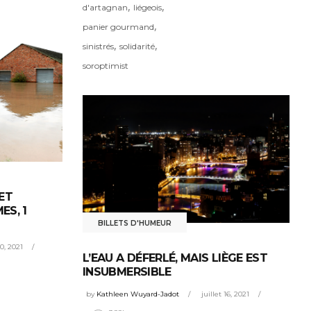
,
,
d'artagnan
liégeois
,
panier gourmand
,
,
sinistrés
solidarité
soroptimist
ET
ES, 1
BILLETS D'HUMEUR
20, 2021
L’EAU A DÉFERLÉ, MAIS LIÈGE EST
INSUBMERSIBLE
by
Kathleen Wuyard-Jadot
juillet 16, 2021