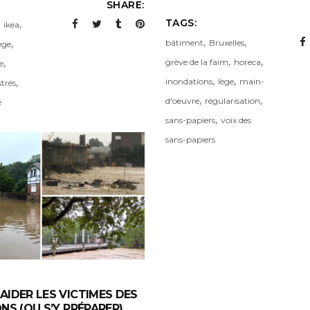
SHARE:
,
,
TAGS:
ikea
,
,
,
bâtiment
Bruxelles
ège
,
,
,
grève de la faim
horeca
e
,
,
,
inondations
lège
main-
strés
,
,
d'oeuvre
régularisation
é
,
sans-papiers
voix des
sans-papiers
IDER LES VICTIMES DES
NS (OU S’Y PRÉPARER)