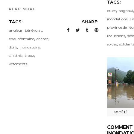
TAGS:
READ MORE
,
crues
hognoul
,
inondations
Li
TAGS:
SHARE:
province de lièg
,
,
angleur
bénévolat
,
réductions
sini
,
,
chaudfontaine
chênée
,
soldes
solidarit
,
,
dons
inondations
,
,
sinistrés
trooz
vêtements
SOCIÉTÉ
COMMENT A
INONDATIO