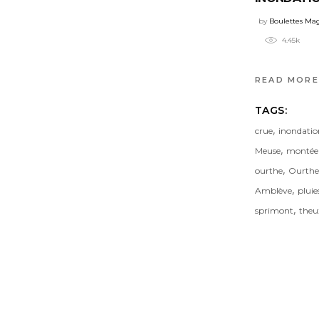
by
Boulettes Ma
4.45k
READ MORE
TAGS:
,
crue
inondatio
,
Meuse
montée 
,
ourthe
Ourthe
,
Amblève
pluie
,
sprimont
theu