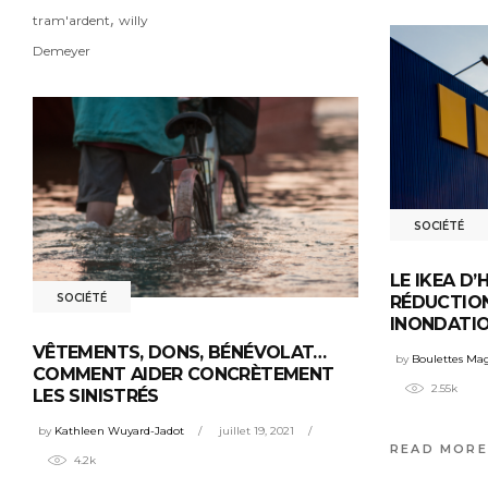
,
tram'ardent
willy
Demeyer
SOCIÉTÉ
LE IKEA D
SOCIÉTÉ
RÉDUCTION
INONDATI
VÊTEMENTS, DONS, BÉNÉVOLAT…
by
Boulettes Ma
COMMENT AIDER CONCRÈTEMENT
2.55k
LES SINISTRÉS
by
Kathleen Wuyard-Jadot
juillet 19, 2021
READ MORE
4.2k