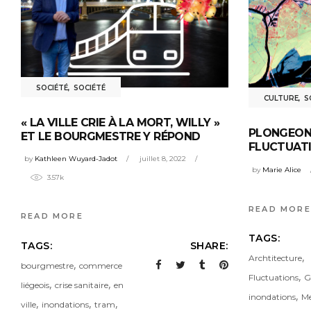
SOCIÉTÉ
,
SOCIÉTÉ
CULTURE
,
S
« LA VILLE CRIE À LA MORT, WILLY »
PLONGEON 
ET LE BOURGMESTRE Y RÉPOND
FLUCTUAT
by
Kathleen Wuyard-Jadot
juillet 8, 2022
by
Marie Alice
3.57k
READ MORE
READ MORE
TAGS:
TAGS:
SHARE:
,
Archtitecture
,
bourgmestre
commerce
,
Fluctuations
G
,
,
liégeois
crise sanitaire
en
,
inondations
M
,
,
,
ville
inondations
tram