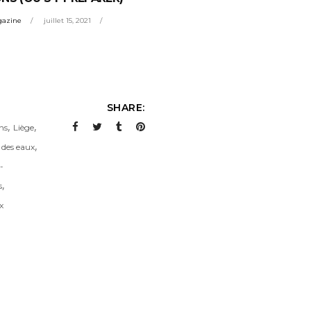
gazine
juillet 15, 2021
SHARE:
,
,
ns
Liège
,
des eaux
-
,
s
x