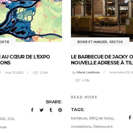
ORTIE
BOIRE ET MANGER
,
RESTOS
AU CŒUR DE L’EXPO
LE BARBECUE DE JACKY 
IONS
NOUVELLE ADRESSE À TIL
by
Marie Lardinois
novembre 29, 2
mai 13, 2022
2.24k
4.19k
READ MORE
SHARE:
TAGS:
,
,
,
,
barbecue
BBQ de Jacky
AR
ICA
,
inondations
Restaurant
euse