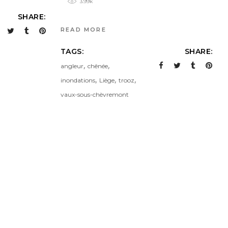
3.99k
SHARE:
READ MORE
TAGS:
SHARE:
,
,
angleur
chênée
,
,
,
inondations
Liège
trooz
vaux-sous-chèvremont