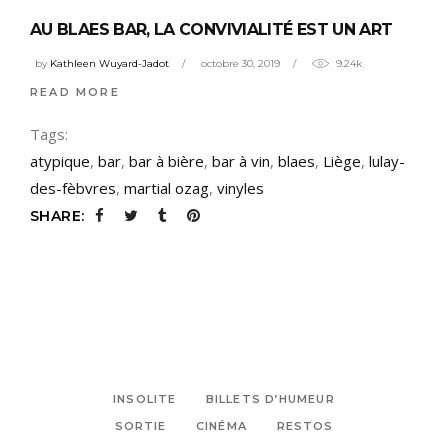
AU BLAES BAR, LA CONVIVIALITÉ EST UN ART
by
Kathleen Wuyard-Jadot
octobre 30, 2019
9.24k
READ MORE
Tags:
atypique
,
bar
,
bar à bière
,
bar à vin
,
blaes
,
Liège
,
lulay-
des-fèbvres
,
martial ozag
,
vinyles
SHARE:
INSOLITE
BILLETS D’HUMEUR
SORTIE
CINÉMA
RESTOS