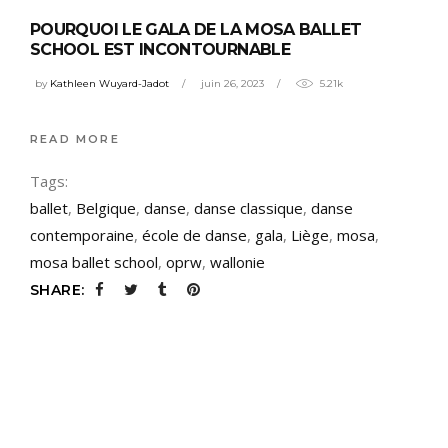
POURQUOI LE GALA DE LA MOSA BALLET
SCHOOL EST INCONTOURNABLE
by
Kathleen Wuyard-Jadot
juin 26, 2023
5.21k
READ MORE
Tags:
ballet
,
Belgique
,
danse
,
danse classique
,
danse
contemporaine
,
école de danse
,
gala
,
Liège
,
mosa
,
mosa ballet school
,
oprw
,
wallonie
SHARE: