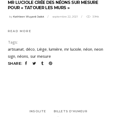
MR LUCIOLE CRÉE DES NÉONS SUR MESURE
POUR « TATOUER LES MURS »
by
Kathleen Wuyard-Jadot
septembre 22, 2021
3.94k
READ MORE
Tags:
artisanat
,
déco
,
Liège
,
lumière
,
mr luciole
,
néon
,
neon
sign
,
néons
,
sur mesure
SHARE:
INSOLITE
BILLETS D’HUMEUR