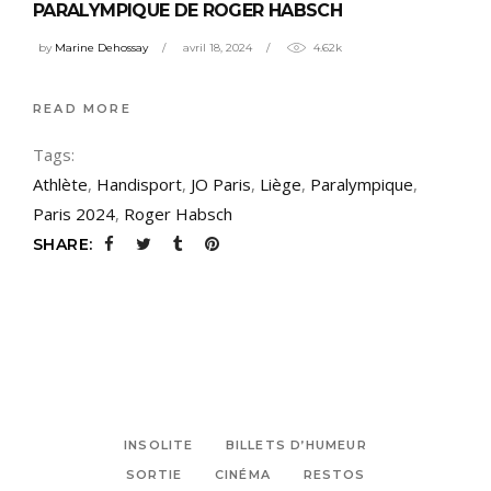
PARALYMPIQUE DE ROGER HABSCH
by
Marine Dehossay
avril 18, 2024
4.62k
READ MORE
Tags:
Athlète
,
Handisport
,
JO Paris
,
Liège
,
Paralympique
,
Paris 2024
,
Roger Habsch
SHARE:
INSOLITE
BILLETS D’HUMEUR
SORTIE
CINÉMA
RESTOS