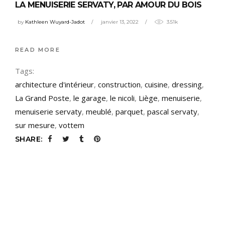
LA MENUISERIE SERVATY, PAR AMOUR DU BOIS
by
Kathleen Wuyard-Jadot
janvier 13, 2022
3.51k
READ MORE
Tags:
architecture d'intérieur
,
construction
,
cuisine
,
dressing
,
La Grand Poste
,
le garage
,
le nicoli
,
Liège
,
menuiserie
,
menuiserie servaty
,
meublé
,
parquet
,
pascal servaty
,
sur mesure
,
vottem
SHARE: