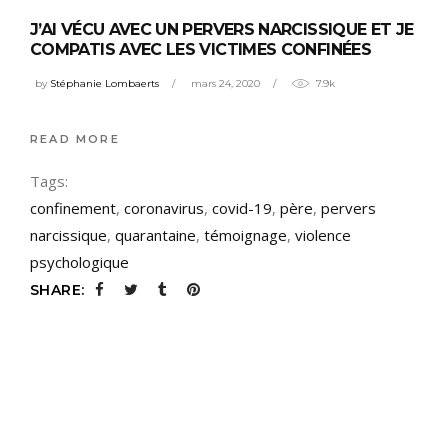
J’AI VÉCU AVEC UN PERVERS NARCISSIQUE ET JE
COMPATIS AVEC LES VICTIMES CONFINÉES
by
Stéphanie Lombaerts
mars 24, 2020
7.9k
READ MORE
Tags:
confinement
,
coronavirus
,
covid-19
,
père
,
pervers
narcissique
,
quarantaine
,
témoignage
,
violence
psychologique
SHARE: